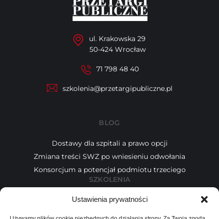
ul. Krakowska 29
50-424 Wrocław
71 798 48 40
szkolenia@przetargipubliczne.pl
BLOG
Dostawy dla szpitali a prawo opcji
Zmiana treści SWZ po wniesieniu odwołania
Konsorcjum a potencjał podmiotu trzeciego
SZKOLENIA
Ustawienia prywatności
Kalendarz
Tematy
Używamy plików cookie niezbędnych do działania strony. Za Twoją zgodą