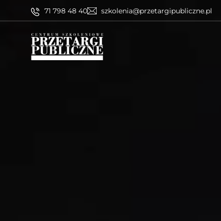
71 798 48 40
szkolenia@przetargipubliczne.pl