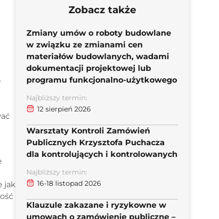
Zobacz także
Zmiany umów o roboty budowlane
w związku ze zmianami cen
materiałów budowlanych, wadami
dokumentacji projektowej lub
programu funkcjonalno-użytkowego
e
Najbliższy termin:
12 sierpień 2026
wać
Warsztaty Kontroli Zamówień
Publicznych Krzysztofa Puchacza
dla kontrolujących i kontrolowanych
e
Najbliższy termin:
16-18 listopad 2026
 jak
łość
Klauzule zakazane i ryzykowne w
umowach o zamówienie publiczne –