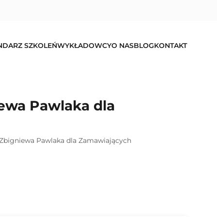
NDARZ SZKOLEŃ
WYKŁADOWCY
O NAS
BLOG
KONTAKT
ewa Pawlaka dla
Zbigniewa Pawlaka dla Zamawiających