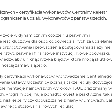
cznych – certyfikacja wykonawców, Centralny Rejestr
ograniczenia udziału wykonawców z państw trzecich,
w życie w dynamicznym otoczeniu prawnym i
 jest kluczowe dla osób odpowiedzialnych za udzielani
 przygotowania i prowadzenia postępowania zależy nie
zeństwo prawne i finansowe instytucji. Nowe obowiązki,
 wiedzy, aby uniknąć ryzyka błędów, które mogą skutko
lnością zamawiającego.
ady certyfikacji wykonawców, wprowadzenie Centralnego
nia ustawy. Uczestnicy poznają także reguły dotycząc
mplementację najnowszych wyroków TSUE oraz zmiany w
ch. Program obejmuje ponadto kwestie praktyczne, takie
ąco niskiej ceny czy dopuszczalne zmiany w umowach. Ca
rawnego stosowania nowych regulacji.