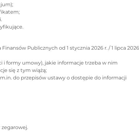
jum);
fikatem;
.
yfikujące.
inansów Publicznych od 1 stycznia 2026 r. / 1 lipca 202
i i formy umowy), jakie informacje trzeba w nim
cje się z tym wiążą;
m.in. do przepisów ustawy o dostępie do informacji
y zegarowej.