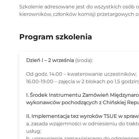
Szkolenie adresowane jest do wszystkich osób 
kierowników, członków komisji przetargowych o
Program szkolenia
Dzień I – 2 września
(środa):
Od godz. 14.00 – kwaterowanie uczestników;
16.00-19.00 – zajęcia w 2 blokach po 1,5 godzi
I. Środek Instrumentu Zamówień Międzynaro
wykonawców pochodzących z Chińskiej Republ
II. Implementacja tez wyroków TSUE w sprawa
a. zasada wzajemności w odniesieniu do tra
usług;
b. uprawnienie zamawiającego do odmienne