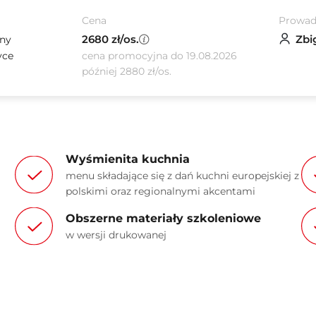
Cena
Prowad
2680 zł/os.
Zbi
lny
yce
cena promocyjna do 19.08.2026
później 2880 zł/os.
Wyśmienita kuchnia
menu składające się z dań kuchni europejskiej z
polskimi oraz regionalnymi akcentami
Obszerne materiały szkoleniowe
w wersji drukowanej