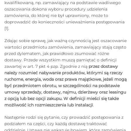
kwalifikowaną, np. zamawiający na podstawie wadliwego
oszacowania dokona wyboru procedury udzielenia
zamówienia, do której nie był uprawniony, może to
doprowadzić do konieczności unieważnienia postępowania
[1].
Zdając sobie sprawę, jak ważną czynnością jest oszacowanie
wartości przedmiotu zamówienia, zamawiający stają często
przed dylematem, jak prawidłowo zsumować różne
dostawy. Przede wszystkim muszą pamiętać o definicji
zawartej w art. 7 pkt 4 pzp. Zgodnie z nią
przez dostawy
należy rozumieć nabywanie produktów, którymi są rzeczy
ruchome, energia, woda oraz prawa majątkowe, jeżeli mogą
być przedmiotem obrotu, w szczególności na podstawie
umowy sprzedaży, dostawy, najmu, dzierżawy oraz leasingu
z opcją lub bez opcji zakupu. W definicji mieści się także
możliwość ich rozmieszczenia lub instalacji
.
Następnie rodzi się pytanie, czy prowadzić postępowania z
podziałem na części, czy każdą dostawę traktować
oddzielnie. Ustawa nie wskazuje bowiem, które zamówienia