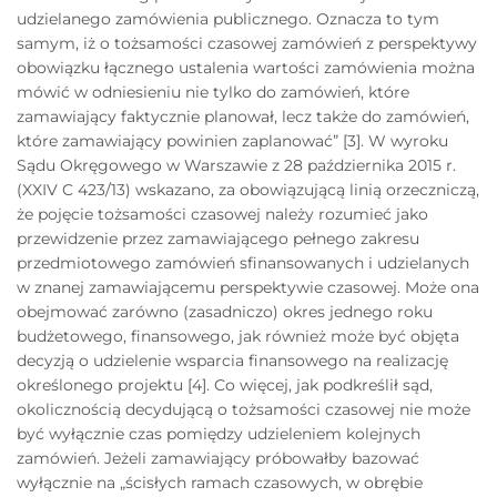
udzielanego zamówienia publicznego. Oznacza to tym
samym, iż o tożsamości czasowej zamówień z perspektywy
obowiązku łącznego ustalenia wartości zamówienia można
mówić w odniesieniu nie tylko do zamówień, które
zamawiający faktycznie planował, lecz także do zamówień,
które zamawiający powinien zaplanować” [3]. W wyroku
Sądu Okręgowego w Warszawie z 28 października 2015 r.
(XXIV C 423/13) wskazano, za obowiązującą linią orzeczniczą,
że pojęcie tożsamości czasowej należy rozumieć jako
przewidzenie przez zamawiającego pełnego zakresu
przedmiotowego zamówień sfinansowanych i udzielanych
w znanej zamawiającemu perspektywie czasowej. Może ona
obejmować zarówno (zasadniczo) okres jednego roku
budżetowego, finansowego, jak również może być objęta
decyzją o udzielenie wsparcia finansowego na realizację
określonego projektu [4]. Co więcej, jak podkreślił sąd,
okolicznością decydującą o tożsamości czasowej nie może
być wyłącznie czas pomiędzy udzieleniem kolejnych
zamówień. Jeżeli zamawiający próbowałby bazować
wyłącznie na „ścisłych ramach czasowych, w obrębie