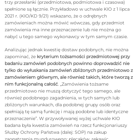
trzy przesłanki (przedmiotowa, podmiotowa i czasowa)
spełnione są łącznie. Przykładowo w uchwale KIO z 1 lipca
2021 r. (KIO/KD 9/21) wskazano, że o odrębnych
zamówieniach można mówić wówczas, gdy przedmiot
zamówienia ma inne przeznaczenie lub nie można go
nabyć u tego samego wykonawcy w tym samym czasie.
Analizując jednak kwestię dostaw podobnych, nie można
zapominać, że
kryterium tożsamości przedmiotowej przy
badaniu zamówień podobnych powinno doprowadzić nie
tylko do wyłuskania zamówień zbliżonych przedmiotowo z
zamówieniem głównym, ale również takich, które tworzą z
nim funkcjonalną całość
. „Zamówienia tożsame
przedmiotowo nie muszą dotyczyć tego samego, ale
również podobnego zagadnienia, w tych samych lub
zbliżonych warunkach, dla podobnej grupy osób oraz
spełniają tę samą funkcję i mają podobne lub identyczne
przeznaczenie”. W przywoływanej wyżej uchwale KIO
badana była kwestia zamówień na rzecz funkcjonariuszy
Służby Ochrony Państwa (dalej: SOP) na zakup
zaopatrzenia mundurowego: plecaków, rękawic