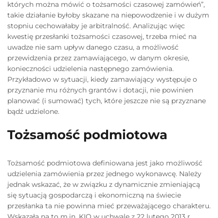
których można mówić o tożsamości czasowej zamówień”,
takie działanie byłoby skazane na niepowodzenie i w dużym
stopniu cechowałaby je arbitralność. Analizując więc
kwestię przesłanki tożsamości czasowej, trzeba mieć na
uwadze nie sam upływ danego czasu, a możliwość
przewidzenia przez zamawiającego, w danym okresie,
konieczności udzielenia następnego zamówienia.
Przykładowo w sytuacji, kiedy zamawiający występuje o
przyznanie mu różnych grantów i dotacji, nie powinien
planować (i sumować) tych, które jeszcze nie są przyznane
bądź udzielone.
Tożsamość podmiotowa
Tożsamość podmiotowa definiowana jest jako możliwość
udzielenia zamówienia przez jednego wykonawcę. Należy
jednak wskazać, że w związku z dynamicznie zmieniającą
się sytuacją gospodarczą i ekonomiczną na świecie
przesłanka ta nie powinna mieć przeważającego charakteru.
Wskazała na to m.in. KIO w uchwale z 22 lutego 2013 r.