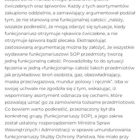
ćwiczebnych oraz śpiworów. Każdy z tych asortymentów
zakupiono oddzielnie, a zamawiający argumentował podział
tym, że nie stanowią one funkcjonalnej całości: „należy,
wszakże podkreślić, że mogą zdarzyć się sytuacje, kiedy
funkcjonariusz otrzymuje rękawice ćwiczebne, a nie
otrzymuje śpiwora bądź plecaka. Ekstrapolując
zastosowaną argumentację można by założyć, że wszystkie
wydawane funkcjonariuszowi SOP przedmioty tworzą
jedną funkcjonalną całość. Prowadziłoby to do sytuacji
łączenia w jedną «funkcjonalną» całość takich przedmiotów
jak przykładowo: broń osobista, gaz, obezwładniający,
maska przeciwgazowa, mundur polowy i ręcznik”. Izba w
swojej uchwale nie zgodziła się z tym, wskazując, iż
wspomniany asortyment odznacza się cechami, które
pozwalają uznać go za zamówienia tożsame przedmiotowo.
Co bowiem warto podkreślić, przeznaczony był dla
konkretnej grupy (funkcjonariuszy SOP), a jego zakres
został ustalony rozporządzeniem Ministra Spraw
Wewnętrznych i Administracji w sprawie umundurowania
funkcjonariuszy Służby Ochrony Państwa. Nie miało przy