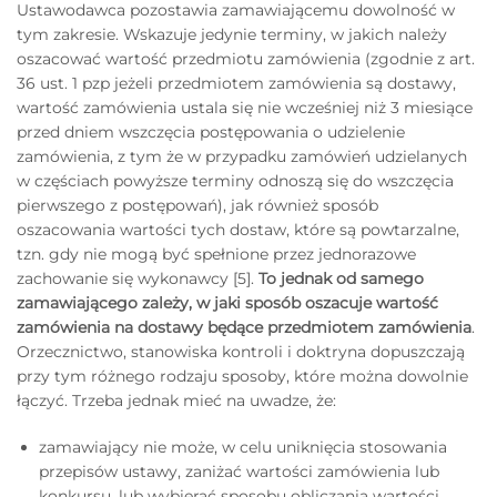
Ustawodawca pozostawia zamawiającemu dowolność w
tym zakresie. Wskazuje jedynie terminy, w jakich należy
oszacować wartość przedmiotu zamówienia (zgodnie z art.
36 ust. 1 pzp jeżeli przedmiotem zamówienia są dostawy,
wartość zamówienia ustala się nie wcześniej niż 3 miesiące
przed dniem wszczęcia postępowania o udzielenie
zamówienia, z tym że w przypadku zamówień udzielanych
w częściach powyższe terminy odnoszą się do wszczęcia
pierwszego z postępowań), jak również sposób
oszacowania wartości tych dostaw, które są powtarzalne,
tzn. gdy nie mogą być spełnione przez jednorazowe
zachowanie się wykonawcy [5].
To jednak od samego
zamawiającego zależy, w jaki sposób oszacuje wartość
zamówienia na dostawy będące przedmiotem zamówienia
.
Orzecznictwo, stanowiska kontroli i doktryna dopuszczają
przy tym różnego rodzaju sposoby, które można dowolnie
łączyć. Trzeba jednak mieć na uwadze, że:
zamawiający nie może, w celu uniknięcia stosowania
przepisów ustawy, zaniżać wartości zamówienia lub
konkursu, lub wybierać sposobu obliczania wartości