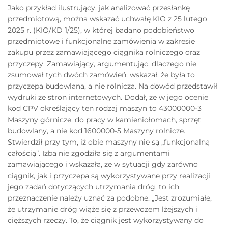
Jako przykład ilustrujący, jak analizować przesłankę
przedmiotową, można wskazać uchwałę KIO z 25 lutego
2025 r. (KIO/KD 1/25), w której badano podobieństwo
przedmiotowe i funkcjonalne zamówienia w zakresie
zakupu przez zamawiającego ciągnika rolniczego oraz
przyczepy. Zamawiający, argumentując, dlaczego nie
zsumował tych dwóch zamówień, wskazał, że była to
przyczepa budowlana, a nie rolnicza. Na dowód przedstawił
wydruki ze stron internetowych. Dodał, że w jego ocenie
kod CPV określający ten rodzaj maszyn to 43000000-3
Maszyny górnicze, do pracy w kamieniołomach, sprzęt
budowlany, a nie kod 1600000-5 Maszyny rolnicze.
Stwierdził przy tym, iż obie maszyny nie są „funkcjonalną
całością”. Izba nie zgodziła się z argumentami
zamawiającego i wskazała, że w sytuacji gdy zarówno
ciągnik, jak i przyczepa są wykorzystywane przy realizacji
jego zadań dotyczących utrzymania dróg, to ich
przeznaczenie należy uznać za podobne. „Jest zrozumiałe,
że utrzymanie dróg wiąże się z przewozem lżejszych i
cięższych rzeczy. To, że ciągnik jest wykorzystywany do