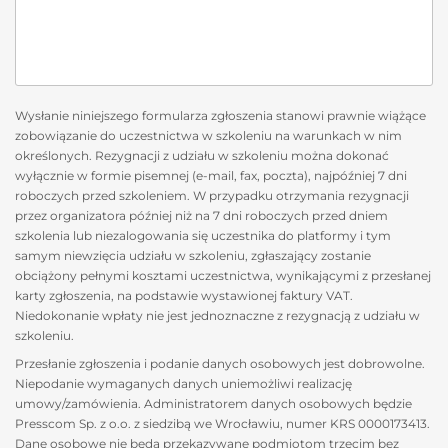
Wysłanie niniejszego formularza zgłoszenia stanowi prawnie wiążące
zobowiązanie do uczestnictwa w szkoleniu na warunkach w nim
określonych. Rezygnacji z udziału w szkoleniu można dokonać
wyłącznie w formie pisemnej (e-mail, fax, poczta), najpóźniej 7 dni
roboczych przed szkoleniem. W przypadku otrzymania rezygnacji
przez organizatora później niż na 7 dni roboczych przed dniem
szkolenia lub niezalogowania się uczestnika do platformy i tym
samym niewzięcia udziału w szkoleniu, zgłaszający zostanie
obciążony pełnymi kosztami uczestnictwa, wynikającymi z przesłanej
karty zgłoszenia, na podstawie wystawionej faktury VAT.
Niedokonanie wpłaty nie jest jednoznaczne z rezygnacją z udziału w
szkoleniu.
Przesłanie zgłoszenia i podanie danych osobowych jest dobrowolne.
Niepodanie wymaganych danych uniemożliwi realizację
umowy/zamówienia. Administratorem danych osobowych będzie
Presscom Sp. z o.o. z siedzibą we Wrocławiu, numer KRS 0000173413.
Dane osobowe nie będą przekazywane podmiotom trzecim bez