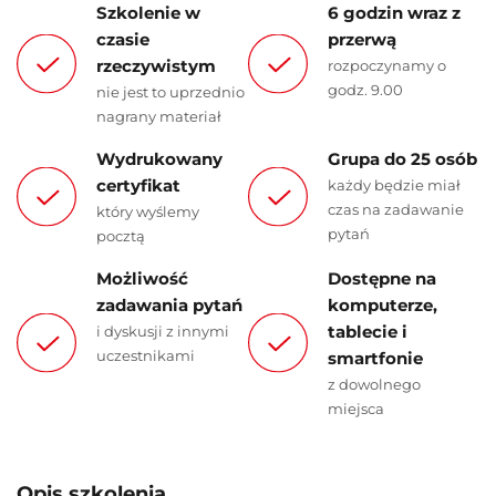
Szkolenie w
6 godzin wraz z
czasie
przerwą
rzeczywistym
rozpoczynamy o
godz. 9.00
nie jest to uprzednio
nagrany materiał
Wydrukowany
Grupa do 25 osób
certyfikat
każdy będzie miał
czas na zadawanie
który wyślemy
pytań
pocztą
Możliwość
Dostępne na
zadawania pytań
komputerze,
tablecie i
i dyskusji z innymi
uczestnikami
smartfonie
z dowolnego
miejsca
Opis szkolenia