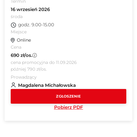
Termin
16 wrzesień 2026
środa
godz. 9.00-15.00
Miejsce
Online
Cena
690 zł/os.
cena promocyjna do 11.09.2026
później 790 zł/os.
Prowadzący
Magdalena Michałowska
ZGŁOSZENIE
Pobierz PDF