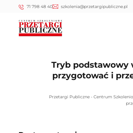
71 798 48 40
szkolenia@przetargipubliczne.pl
Tryb podstawowy w
przygotować i prz
Przetargi Publiczne - Centrum Szkoleni
prz