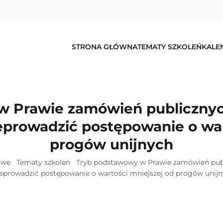
STRONA GŁÓWNA
TEMATY SZKOLEŃ
KALE
 Prawie zamówień publicznyc
eprowadzić postępowanie o war
progów unijnych
owe
Tematy szkoleń
Tryb podstawowy w Prawie zamówień publ
eprowadzić postępowanie o wartości mniejszej od progów unij