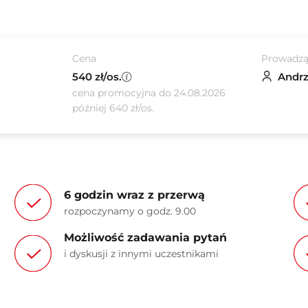
Cena
Prowadzą
540 zł/os.
Andrz
cena promocyjna do 24.08.2026
później 640 zł/os.
6 godzin wraz z przerwą
rozpoczynamy o godz. 9.00
Możliwość zadawania pytań
i dyskusji z innymi uczestnikami