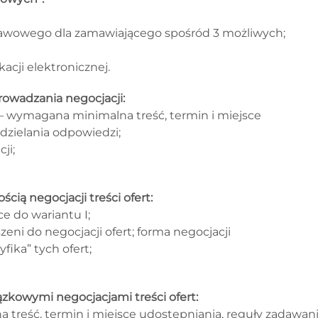
awowego dla zamawiającego spośród 3 możliwych;
cji elektronicznej.
rowadzania negocjacji:
– wymagana minimalna treść, termin i miejsce
dzielania odpowiedzi;
ji;
cią negocjacji treści ofert:
e do wariantu I;
eni do negocjacji ofert; forma negocjacji
fika” tych ofert;
ązkowymi negocjacjami treści ofert:
 treść, termin i miejsce udostępniania, reguły zadawan