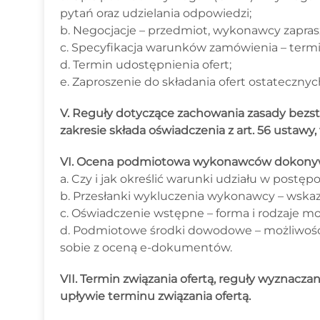
pytań oraz udzielania odpowiedzi;
b. Negocjacje – przedmiot, wykonawcy zaprasza
c. Specyfikacja warunków zamówienia – termin
d. Termin udostępnienia ofert;
e. Zaproszenie do składania ofert ostatecznyc
V. Reguły dotyczące zachowania zasady bezstr
zakresie składa oświadczenia z art. 56 ustawy,
VI. Ocena podmiotowa wykonawców dokonyw
a. Czy i jak określić warunki udziału w postęp
b. Przesłanki wykluczenia wykonawcy – wskazó
c. Oświadczenie wstępne – forma i rodzaje m
d. Podmiotowe środki dowodowe – możliwość c
sobie z oceną e-dokumentów.
VII. Termin związania ofertą, reguły wyznacza
upływie terminu związania ofertą.