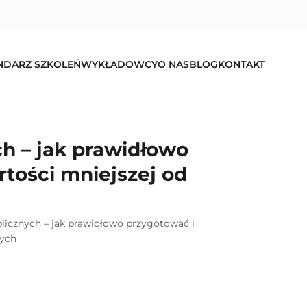
NDARZ SZKOLEŃ
WYKŁADOWCY
O NAS
BLOG
KONTAKT
h – jak prawidłowo
tości mniejszej od
icznych – jak prawidłowo przygotować i
nych