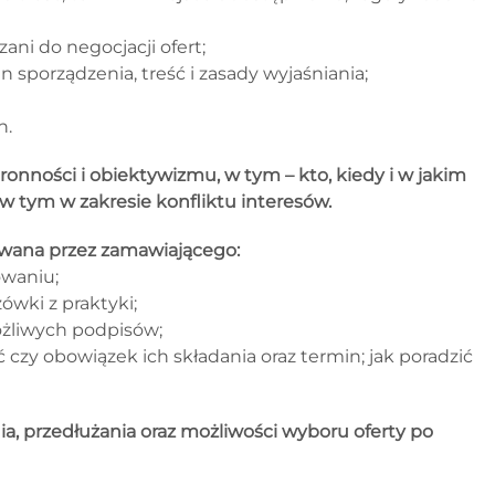
ni do negocjacji ofert;
 sporządzenia, treść i zasady wyjaśniania;
h.
onności i obiektywizmu, w tym – kto, kiedy i w jakim
 w tym w zakresie konfliktu interesów.
ana przez zamawiającego:
owaniu;
wki z praktyki;
ożliwych podpisów;
zy obowiązek ich składania oraz termin; jak poradzić
nia, przedłużania oraz możliwości wyboru oferty po