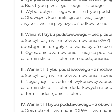
a. Brak trybu przetargu nieograniczonego;
b. Wybór optymalnego wariantu trybu podst
c. Obowiązek komunikacji zamawiającego
z wykonawcami przy użyciu środków komunika
II. Wariant I trybu podstawowego – bez przep
a. Specyfikacja warunków zamówienia (SWZ) 
udostępniania, reguły zadawania pytań oraz u
b. Ogłoszenie o zamówieniu – miejsce publikac
c. Termin składania ofert i ich udostępniania.
III. Wariant II trybu podstawowego – z możliwoś
a. Specyfikacja warunków zamówienia – różnic
b. Negocjacje – przedmiot, wykonawcy zaprosz
c. Termin składania ofert dodatkowych i „specy
d. Termin udostępnienia ofert.
IV. Wariant III trybu podstawowego – z obowi
a. Opis potrzeb i wymagań (OPiW) – wymagana