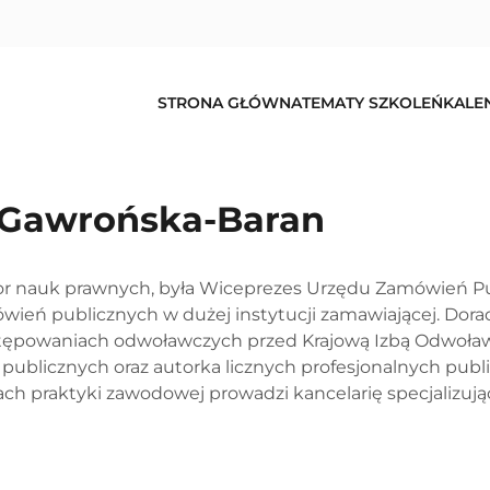
STRONA GŁÓWNA
TEMATY SZKOLEŃ
KALE
 Gawrońska-Baran
r nauk prawnych, była Wiceprezes Urzędu Zamówień Pub
ień publicznych w dużej instytucji zamawiającej. Dor
tępowaniach odwoławczych przed Krajową Izbą Odwoła
publicznych oraz autorka licznych profesjonalnych pu
ch praktyki zawodowej prowadzi kancelarię specjalizują