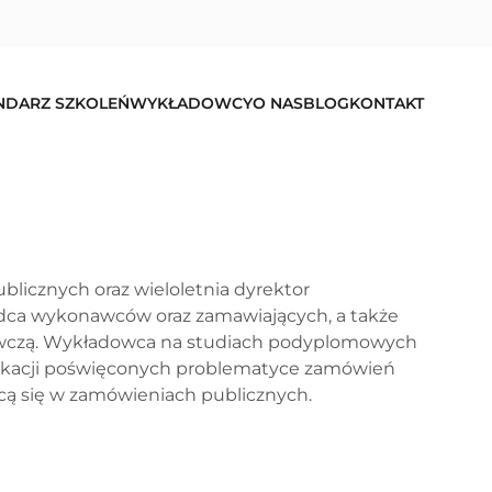
NDARZ SZKOLEŃ
WYKŁADOWCY
O NAS
BLOG
KONTAKT
licznych oraz wieloletnia dyrektor
adca wykonawców oraz zamawiających, a także
wczą. Wykładowca na studiach podyplomowych
blikacji poświęconych problematyce zamówień
cą się w zamówieniach publicznych.