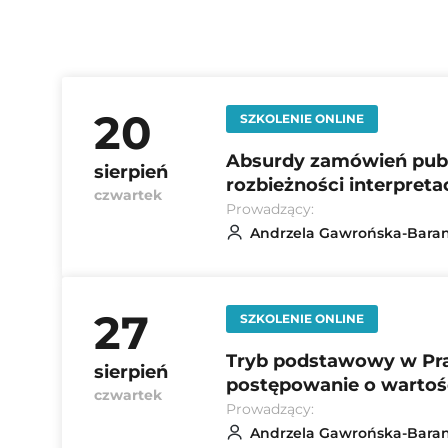
20
SZKOLENIE ONLINE
Absurdy zamówień publi
sierpień
rozbieżności interpret
czwartek
Prowadzący:
Andrzela Gawrońska-Bara
27
SZKOLENIE ONLINE
Tryb podstawowy w Pra
sierpień
postępowanie o wartoś
czwartek
Prowadzący:
Andrzela Gawrońska-Bara