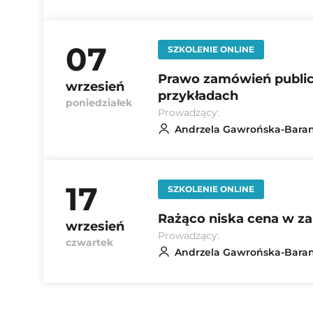
07
SZKOLENIE ONLINE
Prawo zamówień publicz
wrzesień
przykładach
poniedziałek
Prowadzący:
Andrzela Gawrońska-Bara
17
SZKOLENIE ONLINE
Rażąco niska cena w za
wrzesień
Prowadzący:
czwartek
Andrzela Gawrońska-Bara