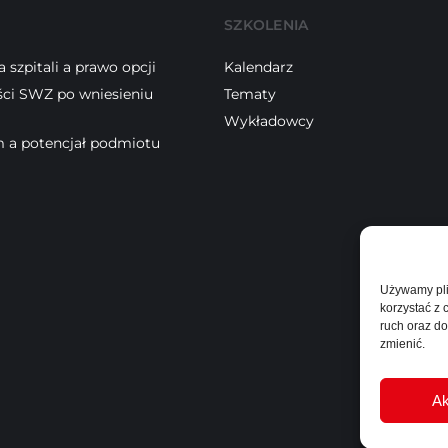
SZKOLENIA
 szpitali a prawo opcji
Kalendarz
ści SWZ po wniesieniu
Tematy
Wykładowcy
 a potencjał podmiotu
Używamy pli
korzystać z
ruch oraz do
zmienić.
Ak