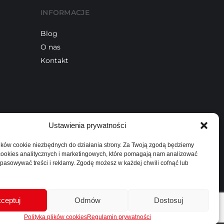
INFORMACJE
Blog
O nas
Kontakt
Ustawienia prywatności
ków cookie niezbędnych do działania strony. Za Twoją zgodą będziemy
 cookies analitycznych i marketingowych, które pomagają nam analizować
pasowywać treści i reklamy. Zgodę możesz w każdej chwili cofnąć lub
ceptuj
Odmów
Dostosuj
Polityka plików cookies
Regulamin prywatności