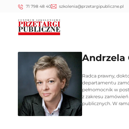
71 798 48 40
szkolenia@przetargipubliczne.pl
Andrzela
Radca prawny, dokto
departamentu zamów
pełnomocnik w pos
z zakresu zamówień 
publicznych. W rama