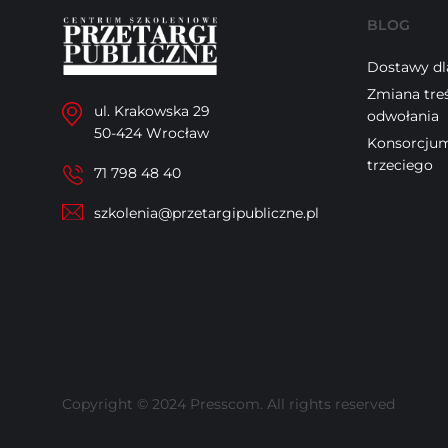
BLOG
Dostawy dla
Zmiana tre
ul. Krakowska 29
odwołania
50-424 Wrocław
Konsorcjum
trzeciego
71 798 48 40
szkolenia@przetargipubliczne.pl
Copyright © 2024 Presscom. All rights reserved